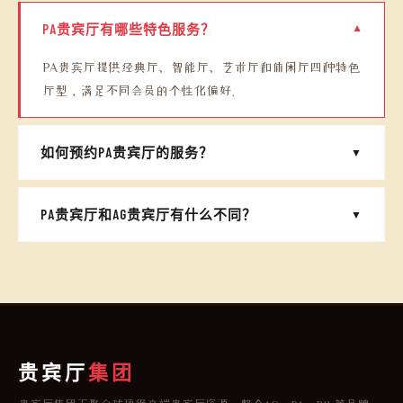
PA贵宾厅有哪些特色服务？
▼
PA贵宾厅提供经典厅、智能厅、艺术厅和休闲厅四种特色
厅型，满足不同会员的个性化偏好。
如何预约PA贵宾厅的服务？
▼
点击"登陆/注册"即可申请，专属管家将在30分钟内与您对
PA贵宾厅和AG贵宾厅有什么不同？
接。也可直接联系Telegram @vip1688gb。
▼
PA贵宾厅更注重融合经典与创新，提供多样化的主题体验
空间；AG贵宾厅则侧重国际化高端商务标准。
贵宾厅
集团