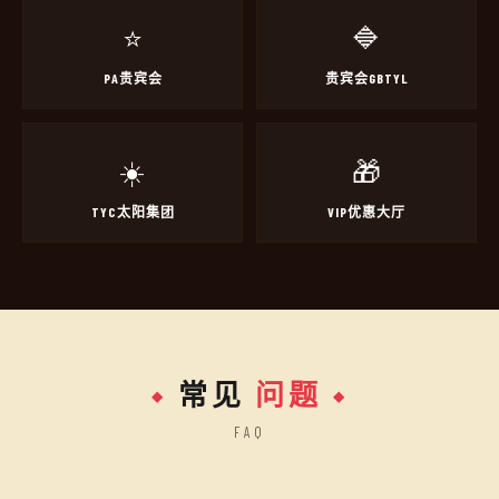
⭐
🔷
PA贵宾会
贵宾会GBTYL
☀️
🎁
TYC太阳集团
VIP优惠大厅
常见
问题
FAQ