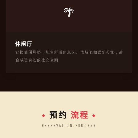
🌴
休闲厅
轻松休闲风格，配备舒适休息区、饮品吧和娱乐设施，适
合放松身心的社交空间。
预约
流程
RESERVATION PROCESS